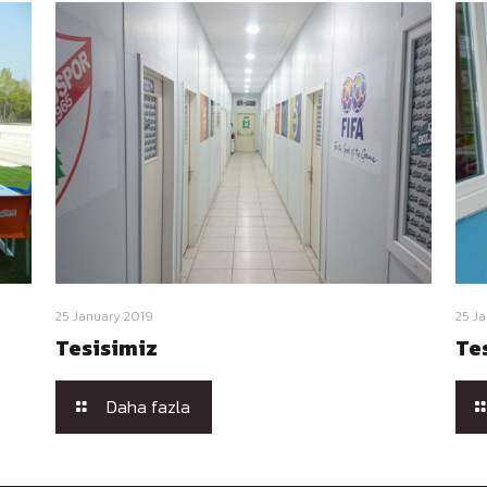
25 January 2019
25 J
Tesisimiz
Te
Daha fazla